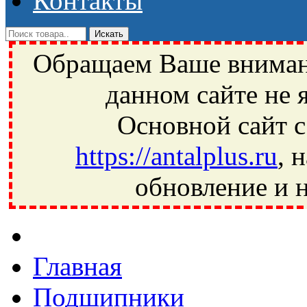
Контакты
Обращаем Ваше внимани
данном сайте не 
Основной сайт с
https://antalplus.ru
, 
обновление и н
Фрязино, Антал+, плюс, Свердловский, Загорянский, Юбилей
Ивантеевка, подшипники, пневматика, метизы, техника, сваро
CRAFT, СПЗ-4, NECTECH, KG, LQY, DPI, BSN, SPZ, РФ, BMZ,
Главная
Подшипники