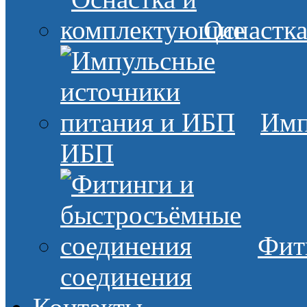
Оснастк
Имп
ИБП
Фит
соединения