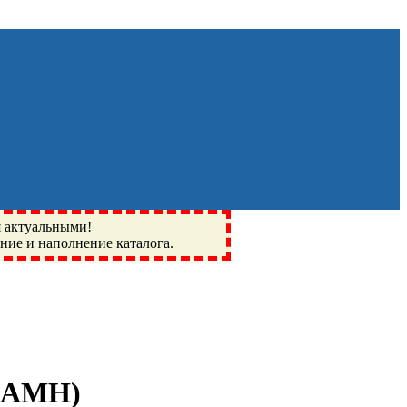
я актуальными!
ение и наполнение каталога.
Монино, Ивантеевка, подшипники, пневматика, метизы,
I, BSN, SPZ, РФ, BMZ, ХАРП, CX, РОЛТОМ, APZ, FBJ, KYK,
0 АМН
)