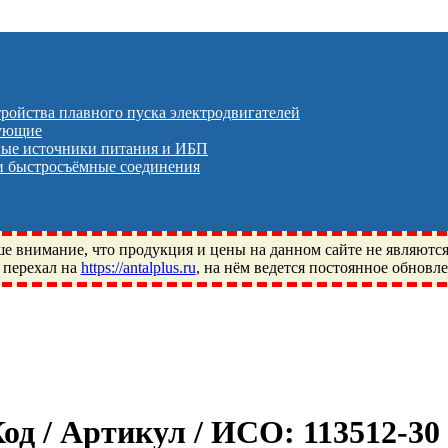
тройства плавного пуска электродвигателей
тующие
ые источники питания и ИБП
 быстросъёмные соединения
 внимание, что продукция и цены на данном сайте не являютс
 перехал на
https://antalplus.ru
, на нём ведется постоянное обновл
ый, Щелково, Москва, Пушкино, Королёв, Балашиха, Фряново, 
ПЗ, Neutral, WHX, ZWZ, CRAFT, СПЗ-4, NECTECH, KG, LQY, DP
Код / Артикул / ИСО:
113512-3