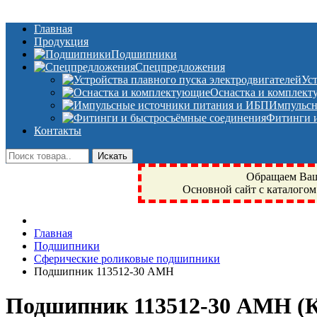
Главная
Продукция
Подшипники
Спецпредложения
Ус
Оснастка и комплек
Импульсн
Фитинги и
Контакты
Обращаем Ваше
Основной сайт с каталогом
Фрязино, Антал+, плюс, Свердловский, Загорянский, Юбилейн
Главная
техника, сварочные аппараты, NIS, NSK, JED, KPT, NXZ, Г
Подшипники
NTN, SKF, купить, заказать
Сферические роликовые подшипники
Подшипник 113512-30 АМН
Подшипник 113512-30 АМН
(