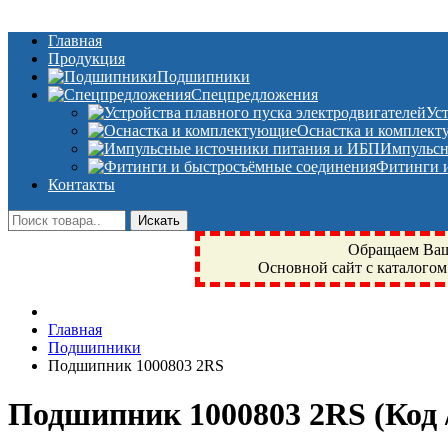
Главная
Продукция
Подшипники
Спецпредложения
Ус
Оснастка и комплек
Импульсн
Фитинги и
Контакты
Обращаем Ваше
Основной сайт с каталогом
Фрязино, Антал+, плюс, Свердловский, Загорянский, Юбилейн
Главная
техника, сварочные аппараты, NIS, NSK, JED, KPT, NXZ, Г
Подшипники
NTN, SKF, купить, заказать
Подшипник 1000803 2RS
Подшипник 1000803 2RS
(Код