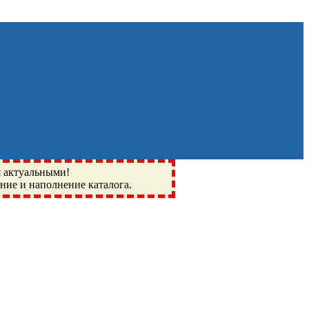
я актуальными!
ение и наполнение каталога.
Монино, Ивантеевка, подшипники, пневматика, метизы,
I, BSN, SPZ, РФ, BMZ, ХАРП, CX, РОЛТОМ, APZ, FBJ, KYK,