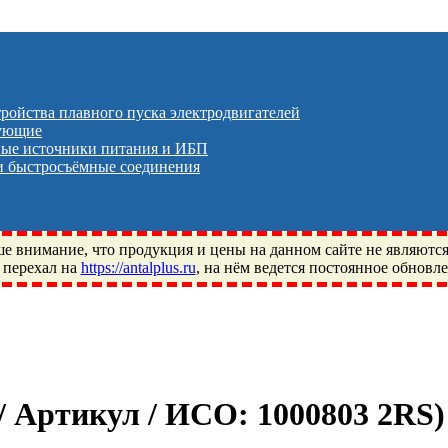
тройства плавного пуска электродвигателей
тующие
ые источники питания и ИБП
 быстросъёмные соединения
 внимание, что продукция и цены на данном сайте не являютс
 перехал на
https://antalplus.ru
, на нём ведется постоянное обновл
ый, Щелково, Москва, Пушкино, Королёв, Балашиха, Фряново, 
ПЗ, Neutral, WHX, ZWZ, CRAFT, СПЗ-4, NECTECH, KG, LQY, DP
 / Артикул / ИСО:
1000803 2RS
)