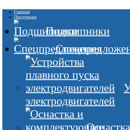
Главная
Продукция
Подшипники
Спецпредложе
У
электродвигателей
Оснастк