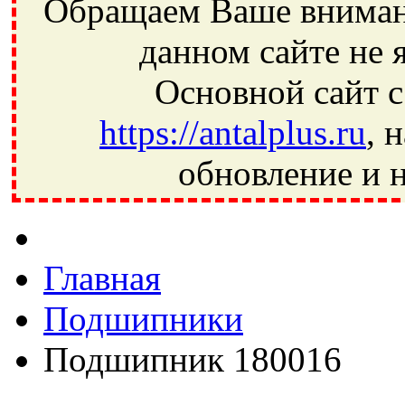
Обращаем Ваше внимани
данном сайте не 
Основной сайт с
https://antalplus.ru
, 
обновление и н
Фрязино, Антал+, плюс, Свердловский, Загорянский, Юбилей
Ивантеевка, подшипники, пневматика, метизы, техника, сваро
CRAFT, СПЗ-4, NECTECH, KG, LQY, DPI, BSN, SPZ, РФ, BMZ,
Главная
Подшипники
Подшипник 180016