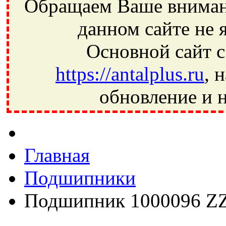
Обращаем Ваше внимани
данном сайте не 
Основной сайт с
https://antalplus.ru
, 
обновление и н
Фрязино, Антал+, плюс, Свердловский, Загорянский, Юбилей
Ивантеевка, подшипники, пневматика, метизы, техника, сваро
CRAFT, СПЗ-4, NECTECH, KG, LQY, DPI, BSN, SPZ, РФ, BMZ,
Главная
Подшипники
Подшипник 1000096 Z