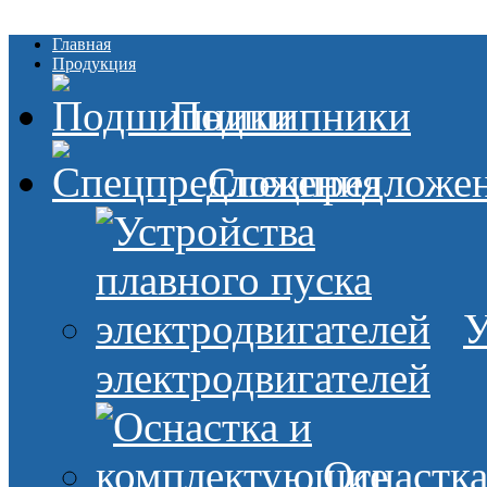
Главная
Продукция
Подшипники
Спецпредложе
У
электродвигателей
Оснастк