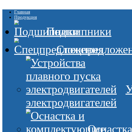
Главная
Продукция
Подшипники
Спецпредложе
У
электродвигателей
Оснастк