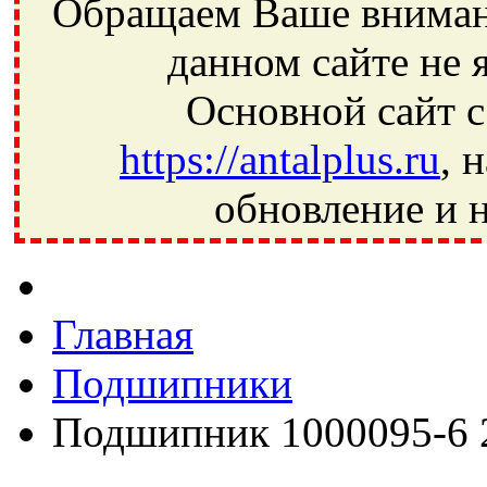
Обращаем Ваше внимани
данном сайте не 
Основной сайт с
https://antalplus.ru
, 
обновление и н
Фрязино, Антал+, плюс, Свердловский, Загорянский, Юбилей
Ивантеевка, подшипники, пневматика, метизы, техника, сваро
CRAFT, СПЗ-4, NECTECH, KG, LQY, DPI, BSN, SPZ, РФ, BMZ,
Главная
Подшипники
Подшипник 1000095-6