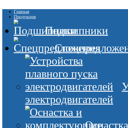
Главная
Продукция
Подшипники
Спецпредложе
У
электродвигателей
Оснастк