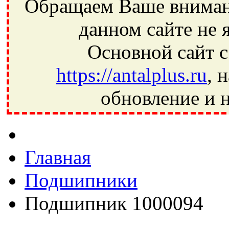
Обращаем Ваше внимани
данном сайте не 
Основной сайт с
https://antalplus.ru
, 
обновление и н
Фрязино, Антал+, плюс, Свердловский, Загорянский, Юбилей
Ивантеевка, подшипники, пневматика, метизы, техника, сваро
CRAFT, СПЗ-4, NECTECH, KG, LQY, DPI, BSN, SPZ, РФ, BMZ,
Главная
Подшипники
Подшипник 1000094