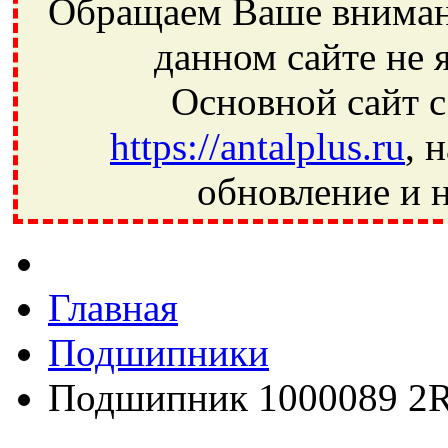
Обращаем Ваше внимани
данном сайте не 
Основной сайт с
https://antalplus.ru
, 
обновление и н
Фрязино, Антал+, плюс, Свердловский, Загорянский, Юбилей
Ивантеевка, подшипники, пневматика, метизы, техника, сваро
CRAFT, СПЗ-4, NECTECH, KG, LQY, DPI, BSN, SPZ, РФ, BMZ,
Главная
Подшипники
Подшипник 1000089 2