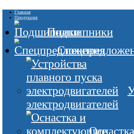
Главная
Продукция
Подшипники
Спецпредложе
У
электродвигателей
Оснастк