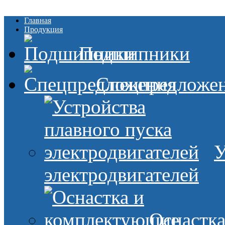
Главная
Продукция
Подшипники
Спецпредложе
У
электродвигателей
Оснастк