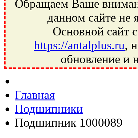
Обращаем Ваше внимани
данном сайте не 
Основной сайт с
https://antalplus.ru
, 
обновление и н
Фрязино, Антал+, плюс, Свердловский, Загорянский, Юбилей
Ивантеевка, подшипники, пневматика, метизы, техника, сваро
CRAFT, СПЗ-4, NECTECH, KG, LQY, DPI, BSN, SPZ, РФ, BMZ,
Главная
Подшипники
Подшипник 1000089