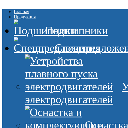
Главная
Продукция
Подшипники
Спецпредложе
У
электродвигателей
Оснастк