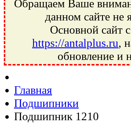
Обращаем Ваше внимани
данном сайте не 
Основной сайт с
https://antalplus.ru
, 
обновление и н
Фрязино, Антал+, плюс, Свердловский, Загорянский, Юбилей
Ивантеевка, подшипники, пневматика, метизы, техника, сваро
CRAFT, СПЗ-4, NECTECH, KG, LQY, DPI, BSN, SPZ, РФ, BMZ,
Главная
Подшипники
Подшипник 1210