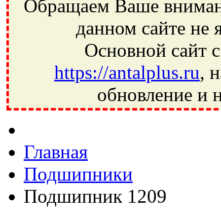
Обращаем Ваше внимани
данном сайте не 
Основной сайт с
https://antalplus.ru
, 
обновление и н
Фрязино, Антал+, плюс, Свердловский, Загорянский, Юбилей
Ивантеевка, подшипники, пневматика, метизы, техника, сваро
CRAFT, СПЗ-4, NECTECH, KG, LQY, DPI, BSN, SPZ, РФ, BMZ,
Главная
Подшипники
Подшипник 1209