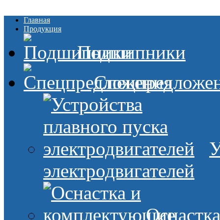
Главная
Продукция
Подшипники
Спецпредложе
У
электродвигателей
Оснастк