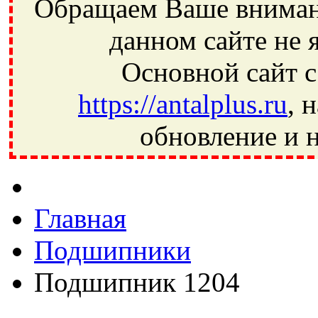
Обращаем Ваше внимани
данном сайте не 
Основной сайт с
https://antalplus.ru
, 
обновление и н
Фрязино, Антал+, плюс, Свердловский, Загорянский, Юбилей
Ивантеевка, подшипники, пневматика, метизы, техника, сваро
CRAFT, СПЗ-4, NECTECH, KG, LQY, DPI, BSN, SPZ, РФ, BMZ,
Главная
Подшипники
Подшипник 1204