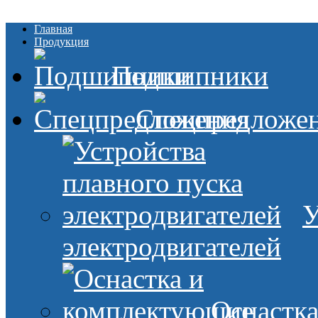
Главная
Продукция
Подшипники
Спецпредложе
У
электродвигателей
Оснастк