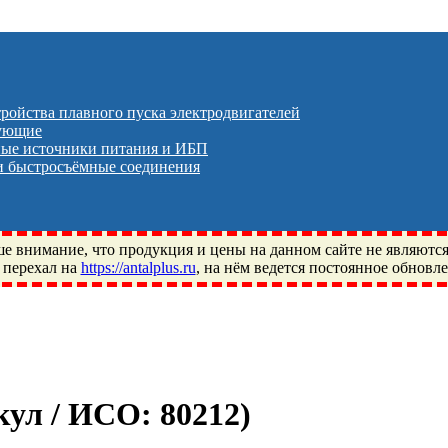
тройства плавного пуска электродвигателей
тующие
ые источники питания и ИБП
 быстросъёмные соединения
 внимание, что продукция и цены на данном сайте не являютс
 перехал на
https://antalplus.ru
, на нём ведется постоянное обновл
ый, Щелково, Москва, Пушкино, Королёв, Балашиха, Фряново, 
ПЗ, Neutral, WHX, ZWZ, CRAFT, СПЗ-4, NECTECH, KG, LQY, DP
икул / ИСО:
80212
)