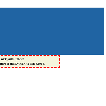
я актуальными!
ение и наполнение каталога.
Монино, Ивантеевка, подшипники, пневматика, метизы,
I, BSN, SPZ, РФ, BMZ, ХАРП, CX, РОЛТОМ, APZ, FBJ, KYK,