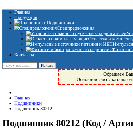
Главная
Продукция
Подшипники
Спецпредложения
Ус
Оснастка и комплек
Импульсн
Фитинги и
Контакты
Обращаем Ваше
Основной сайт с каталогом
Фрязино, Антал+, плюс, Свердловский, Загорянский, Юбилейн
Главная
техника, сварочные аппараты, NIS, NSK, JED, KPT, NXZ, Г
Подшипники
NTN, SKF, купить, заказать
Подшипник 80212
Подшипник 80212
(Код / Арт