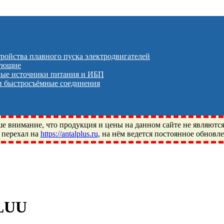
тройства плавного пуска электродвигателей
тующие
ые источники питания и ИБП
 быстросъёмные соединения
 внимание, что продукция и цены на данном сайте не являютс
 перехал на
https://antalplus.ru
, на нём ведется постоянное обновл
ый, Щелково, Москва, Пушкино, Королёв, Балашиха, Фряново, 
ПЗ, Neutral, WHX, ZWZ, CRAFT, СПЗ-4, NECTECH, KG, LQY, DP
LUU