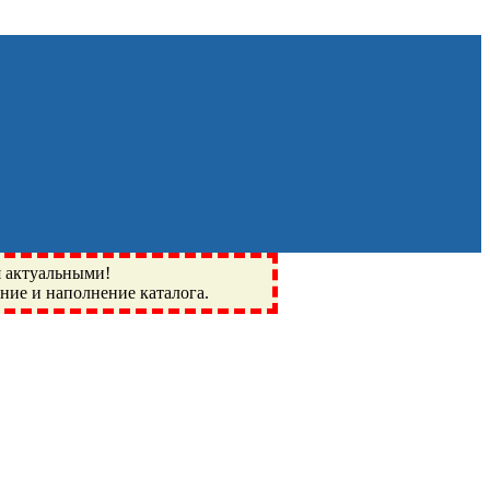
я актуальными!
ение и наполнение каталога.
Монино, Ивантеевка, подшипники, пневматика, метизы,
I, BSN, SPZ, РФ, BMZ, ХАРП, CX, РОЛТОМ, APZ, FBJ, KYK,