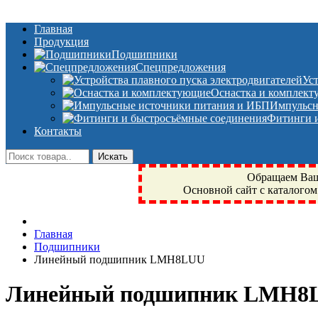
Главная
Продукция
Подшипники
Спецпредложения
Ус
Оснастка и комплек
Импульсн
Фитинги и
Контакты
Обращаем Ваше
Основной сайт с каталогом
Фрязино, Антал+, плюс, Свердловский, Загорянский, Юбилейн
Главная
техника, сварочные аппараты, NIS, NSK, JED, KPT, NXZ, Г
Подшипники
NTN, SKF, купить, заказать
Линейный подшипник LMH8LUU
Линейный подшипник LMH8