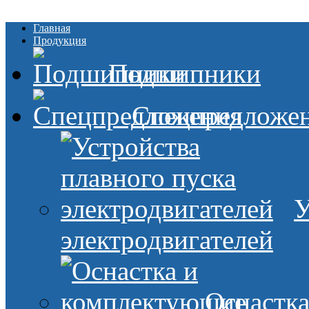
Главная
Продукция
Подшипники
Спецпредложе
У
электродвигателей
Оснастк