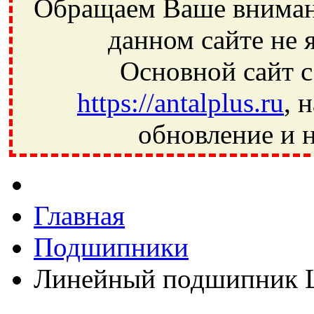
Обращаем Ваше внимани
данном сайте не 
Основной сайт с
https://antalplus.ru
, 
обновление и н
Фрязино, Антал+, плюс, Свердловский, Загорянский, Юбилей
Ивантеевка, подшипники, пневматика, метизы, техника, сваро
CRAFT, СПЗ-4, NECTECH, KG, LQY, DPI, BSN, SPZ, РФ, BMZ,
Главная
Подшипники
Линейный подшипник