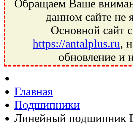
Обращаем Ваше внимани
данном сайте не 
Основной сайт с
https://antalplus.ru
, 
обновление и н
Фрязино, Антал+, плюс, Свердловский, Загорянский, Юбилей
Ивантеевка, подшипники, пневматика, метизы, техника, сваро
CRAFT, СПЗ-4, NECTECH, KG, LQY, DPI, BSN, SPZ, РФ, BMZ,
Главная
Подшипники
Линейный подшипник