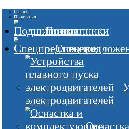
Главная
Продукция
Подшипники
Спецпредложе
У
электродвигателей
Оснастк