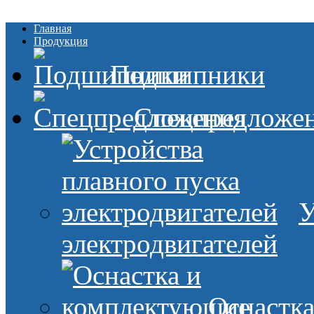
Главная
Продукция
Подшипники
Спецпредложе
У
электродвигателей
Оснастк