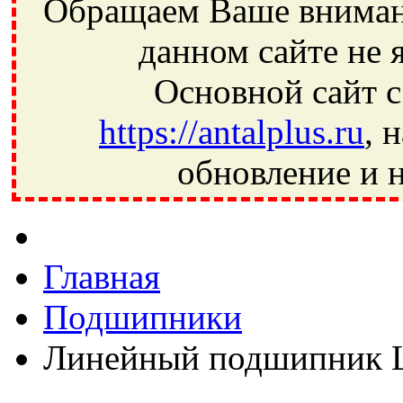
Обращаем Ваше внимани
данном сайте не 
Основной сайт с
https://antalplus.ru
, 
обновление и н
Фрязино, Антал+, плюс, Свердловский, Загорянский, Юбилей
Ивантеевка, подшипники, пневматика, метизы, техника, сваро
CRAFT, СПЗ-4, NECTECH, KG, LQY, DPI, BSN, SPZ, РФ, BMZ,
Главная
Подшипники
Линейный подшипник