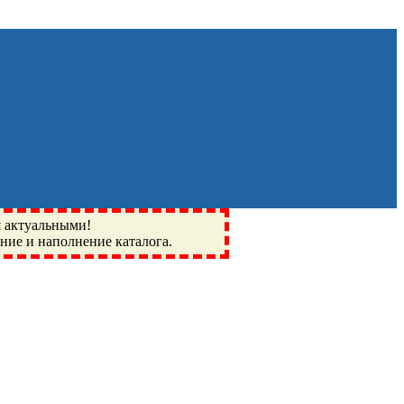
я актуальными!
ение и наполнение каталога.
Монино, Ивантеевка, подшипники, пневматика, метизы,
I, BSN, SPZ, РФ, BMZ, ХАРП, CX, РОЛТОМ, APZ, FBJ, KYK,