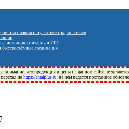
тройства плавного пуска электродвигателей
тующие
ые источники питания и ИБП
 быстросъёмные соединения
 внимание, что продукция и цены на данном сайте не являютс
 перехал на
https://antalplus.ru
, на нём ведется постоянное обновл
ый, Щелково, Москва, Пушкино, Королёв, Балашиха, Фряново, 
ПЗ, Neutral, WHX, ZWZ, CRAFT, СПЗ-4, NECTECH, KG, LQY, DP
U