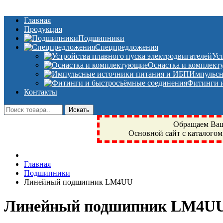
Главная
Продукция
Подшипники
Спецпредложения
Ус
Оснастка и комплек
Импульсн
Фитинги и
Контакты
Обращаем Ваше
Основной сайт с каталогом
Фрязино, Антал+, плюс, Свердловский, Загорянский, Юбилейн
Главная
техника, сварочные аппараты, NIS, NSK, JED, KPT, NXZ, Г
Подшипники
NTN, SKF, купить, заказать
Линейный подшипник LM4UU
Линейный подшипник LM4U