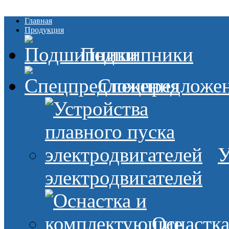
Главная
Продукция
Подшипники
Спецпредложе
У
электродвигателей
Оснастк