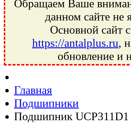
Обращаем Ваше внимани
данном сайте не 
Основной сайт с
https://antalplus.ru
, 
обновление и н
Фрязино, Антал+, плюс, Свердловский, Загорянский, Юбилей
Ивантеевка, подшипники, пневматика, метизы, техника, сваро
CRAFT, СПЗ-4, NECTECH, KG, LQY, DPI, BSN, SPZ, РФ, BMZ,
Главная
Подшипники
Подшипник UCP311D1