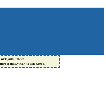
я актуальными!
ение и наполнение каталога.
Монино, Ивантеевка, подшипники, пневматика, метизы,
I, BSN, SPZ, РФ, BMZ, ХАРП, CX, РОЛТОМ, APZ, FBJ, KYK,