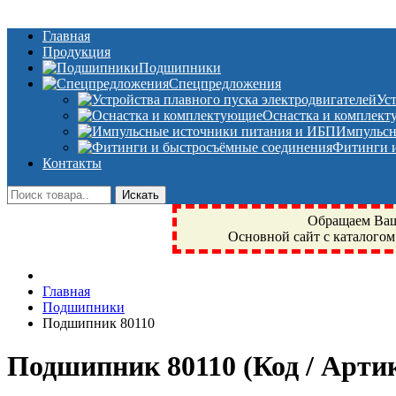
Главная
Продукция
Подшипники
Спецпредложения
Ус
Оснастка и комплек
Импульсн
Фитинги и
Контакты
Обращаем Ваше
Основной сайт с каталогом
Фрязино, Антал+, плюс, Свердловский, Загорянский, Юбилейн
Главная
техника, сварочные аппараты, NIS, NSK, JED, KPT, NXZ, Г
Подшипники
NTN, SKF, купить, заказать
Подшипник 80110
Подшипник 80110
(Код / Арт