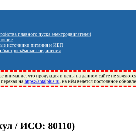
тройства плавного пуска электродвигателей
тующие
ые источники питания и ИБП
 быстросъёмные соединения
 внимание, что продукция и цены на данном сайте не являютс
 перехал на
https://antalplus.ru
, на нём ведется постоянное обновл
ый, Щелково, Москва, Пушкино, Королёв, Балашиха, Фряново, 
ПЗ, Neutral, WHX, ZWZ, CRAFT, СПЗ-4, NECTECH, KG, LQY, DP
икул / ИСО:
80110
)