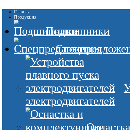
Главная
Продукция
Подшипники
Спецпредложе
У
электродвигателей
Оснастк