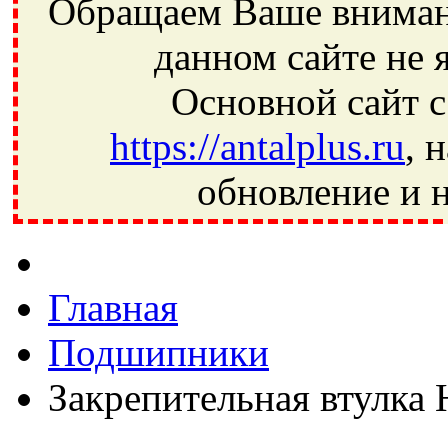
Обращаем Ваше внимани
данном сайте не 
Основной сайт с
https://antalplus.ru
, 
обновление и н
Фрязино, Антал+, плюс, Свердловский, Загорянский, Юбилей
Ивантеевка, подшипники, пневматика, метизы, техника, сваро
CRAFT, СПЗ-4, NECTECH, KG, LQY, DPI, BSN, SPZ, РФ, BMZ,
Главная
Подшипники
Закрепительная втулка