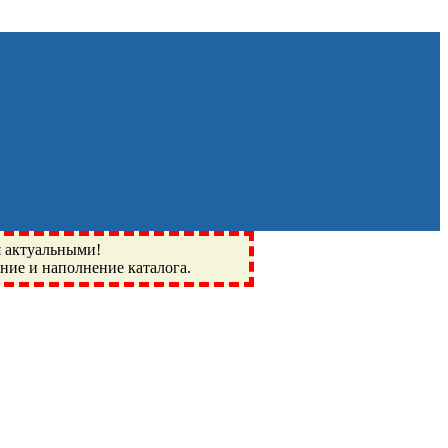
я актуальными!
ение и наполнение каталога.
Монино, Ивантеевка, подшипники, пневматика, метизы,
I, BSN, SPZ, РФ, BMZ, ХАРП, CX, РОЛТОМ, APZ, FBJ, KYK,