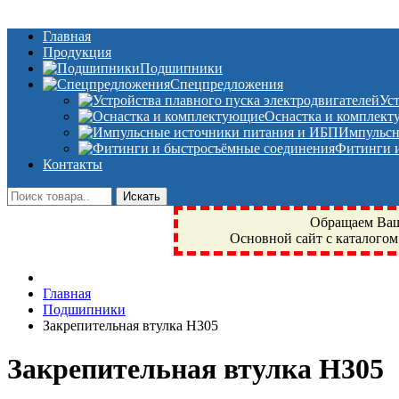
Главная
Продукция
Подшипники
Спецпредложения
Ус
Оснастка и комплек
Импульсн
Фитинги и
Контакты
Обращаем Ваше
Основной сайт с каталогом
Фрязино, Антал+, плюс, Свердловский, Загорянский, Юбилейн
Главная
техника, сварочные аппараты, NIS, NSK, JED, KPT, NXZ, Г
Подшипники
NTN, SKF, купить, заказать
Закрепительная втулка H305
Закрепительная втулка H305