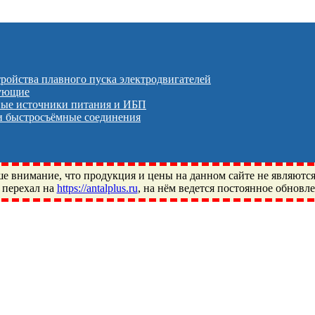
тройства плавного пуска электродвигателей
тующие
ые источники питания и ИБП
 быстросъёмные соединения
 внимание, что продукция и цены на данном сайте не являютс
 перехал на
https://antalplus.ru
, на нём ведется постоянное обновл
ый, Щелково, Москва, Пушкино, Королёв, Балашиха, Фряново, 
ПЗ, Neutral, WHX, ZWZ, CRAFT, СПЗ-4, NECTECH, KG, LQY, DP