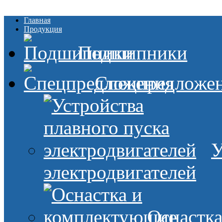
Главная
Продукция
Подшипники
Спецпредложе
У
электродвигателей
Оснастк