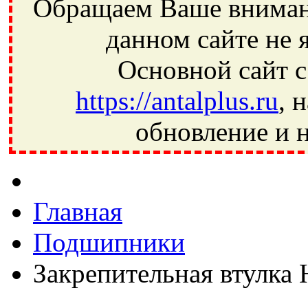
Обращаем Ваше внимани
данном сайте не 
Основной сайт с
https://antalplus.ru
, 
обновление и н
Фрязино, Антал+, плюс, Свердловский, Загорянский, Юбилей
Ивантеевка, подшипники, пневматика, метизы, техника, сваро
CRAFT, СПЗ-4, NECTECH, KG, LQY, DPI, BSN, SPZ, РФ, BMZ,
Главная
Подшипники
Закрепительная втулка