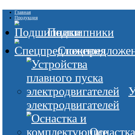
Главная
Продукция
Подшипники
Спецпредложе
У
электродвигателей
Оснастк