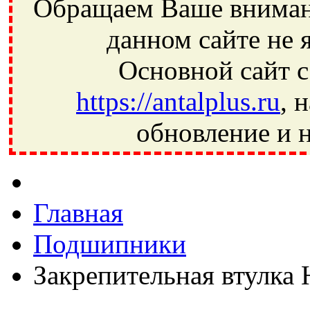
Обращаем Ваше внимани
данном сайте не 
Основной сайт с
https://antalplus.ru
, 
обновление и н
Фрязино, Антал+, плюс, Свердловский, Загорянский, Юбилей
Ивантеевка, подшипники, пневматика, метизы, техника, сваро
CRAFT, СПЗ-4, NECTECH, KG, LQY, DPI, BSN, SPZ, РФ, BMZ,
Главная
Подшипники
Закрепительная втулка