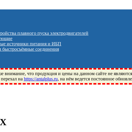
тройства плавного пуска электродвигателей
тующие
ые источники питания и ИБП
 быстросъёмные соединения
 внимание, что продукция и цены на данном сайте не являютс
 перехал на
https://antalplus.ru
, на нём ведется постоянное обновл
ый, Щелково, Москва, Пушкино, Королёв, Балашиха, Фряново, 
ПЗ, Neutral, WHX, ZWZ, CRAFT, СПЗ-4, NECTECH, KG, LQY, DP
0X