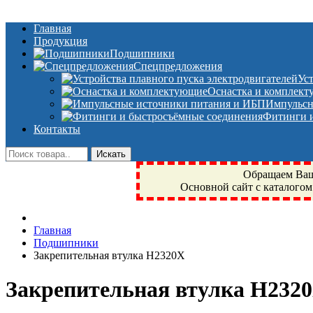
Главная
Продукция
Подшипники
Спецпредложения
Ус
Оснастка и комплек
Импульсн
Фитинги и
Контакты
Обращаем Ваше
Основной сайт с каталогом
Фрязино, Антал+, плюс, Свердловский, Загорянский, Юбилейн
Главная
техника, сварочные аппараты, NIS, NSK, JED, KPT, NXZ, Г
Подшипники
NTN, SKF, купить, заказать
Закрепительная втулка H2320X
Закрепительная втулка H232