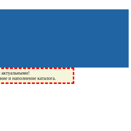
я актуальными!
ение и наполнение каталога.
Монино, Ивантеевка, подшипники, пневматика, метизы,
I, BSN, SPZ, РФ, BMZ, ХАРП, CX, РОЛТОМ, APZ, FBJ, KYK,