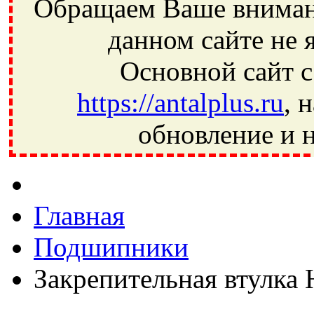
Обращаем Ваше внимани
данном сайте не 
Основной сайт с
https://antalplus.ru
, 
обновление и н
Фрязино, Антал+, плюс, Свердловский, Загорянский, Юбилей
Ивантеевка, подшипники, пневматика, метизы, техника, сваро
CRAFT, СПЗ-4, NECTECH, KG, LQY, DPI, BSN, SPZ, РФ, BMZ,
Главная
Подшипники
Закрепительная втулка