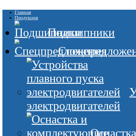
Главная
Продукция
Подшипники
Спецпредложе
У
электродвигателей
Оснастк