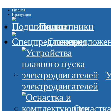
Главная
Продукция
Подшипники
Спецпредложе
У
электродвигателей
Оснастк