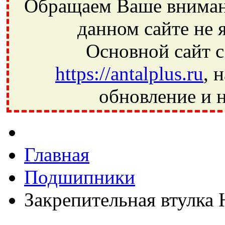
Обращаем Ваше внимани
данном сайте не 
Основной сайт с
https://antalplus.ru
, 
обновление и н
Фрязино, Антал+, плюс, Свердловский, Загорянский, Юбилей
Ивантеевка, подшипники, пневматика, метизы, техника, сваро
CRAFT, СПЗ-4, NECTECH, KG, LQY, DPI, BSN, SPZ, РФ, BMZ,
Главная
Подшипники
Закрепительная втулка