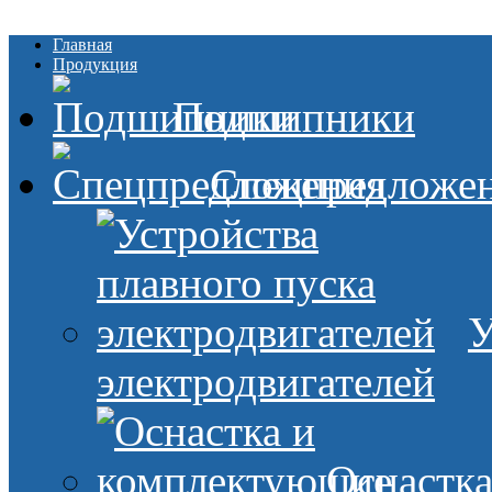
Главная
Продукция
Подшипники
Спецпредложе
У
электродвигателей
Оснастк