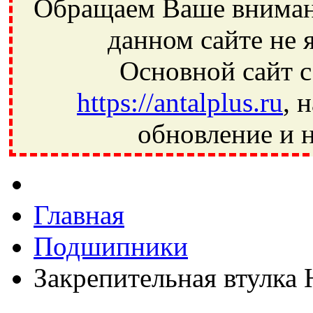
Обращаем Ваше внимани
данном сайте не 
Основной сайт с
https://antalplus.ru
, 
обновление и н
Фрязино, Антал+, плюс, Свердловский, Загорянский, Юбилей
Ивантеевка, подшипники, пневматика, метизы, техника, сваро
CRAFT, СПЗ-4, NECTECH, KG, LQY, DPI, BSN, SPZ, РФ, BMZ,
Главная
Подшипники
Закрепительная втулка