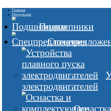
Главная
Продукция
Подшипники
Спецпредложе
У
электродвигателей
Оснастк