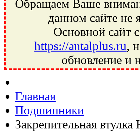
Обращаем Ваше внимани
данном сайте не 
Основной сайт с
https://antalplus.ru
, 
обновление и н
Фрязино, Антал+, плюс, Свердловский, Загорянский, Юбилей
Ивантеевка, подшипники, пневматика, метизы, техника, сваро
CRAFT, СПЗ-4, NECTECH, KG, LQY, DPI, BSN, SPZ, РФ, BMZ,
Главная
Подшипники
Закрепительная втулка