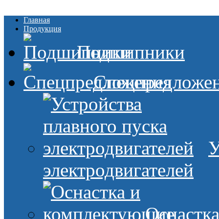
Главная
Продукция
Подшипники
Спецпредложе
У
электродвигателей
Оснастк