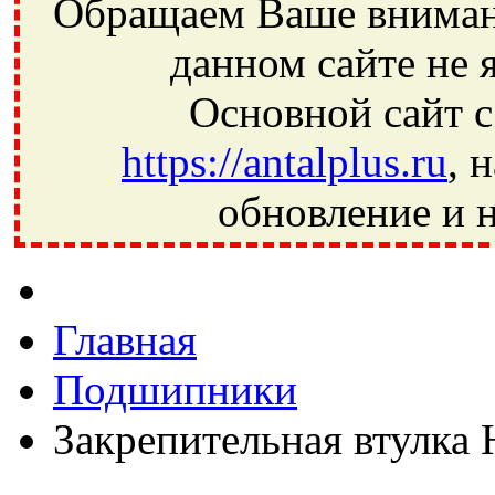
Обращаем Ваше внимани
данном сайте не 
Основной сайт с
https://antalplus.ru
, 
обновление и н
Фрязино, Антал+, плюс, Свердловский, Загорянский, Юбилей
Ивантеевка, подшипники, пневматика, метизы, техника, сваро
CRAFT, СПЗ-4, NECTECH, KG, LQY, DPI, BSN, SPZ, РФ, BMZ,
Главная
Подшипники
Закрепительная втулка