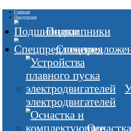
Главная
Продукция
Подшипники
Спецпредложе
У
электродвигателей
Оснастк