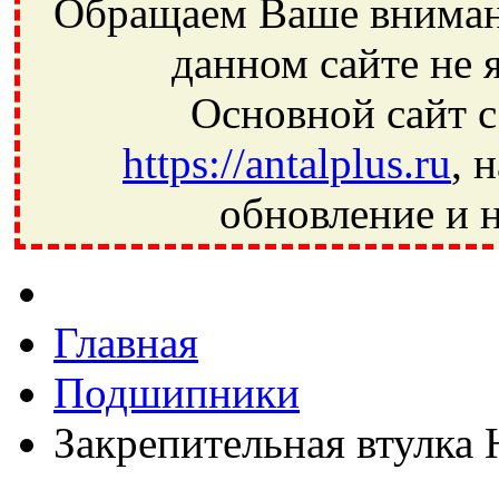
Обращаем Ваше внимани
данном сайте не 
Основной сайт с
https://antalplus.ru
, 
обновление и н
Фрязино, Антал+, плюс, Свердловский, Загорянский, Юбилей
Ивантеевка, подшипники, пневматика, метизы, техника, сваро
CRAFT, СПЗ-4, NECTECH, KG, LQY, DPI, BSN, SPZ, РФ, BMZ,
Главная
Подшипники
Закрепительная втулка