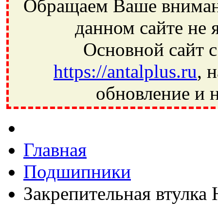
Обращаем Ваше внимани
данном сайте не 
Основной сайт с
https://antalplus.ru
, 
обновление и н
Фрязино, Антал+, плюс, Свердловский, Загорянский, Юбилей
Ивантеевка, подшипники, пневматика, метизы, техника, сваро
CRAFT, СПЗ-4, NECTECH, KG, LQY, DPI, BSN, SPZ, РФ, BMZ,
Главная
Подшипники
Закрепительная втулка