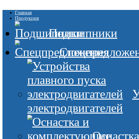
Главная
Продукция
Подшипники
Спецпредложе
У
электродвигателей
Оснастк