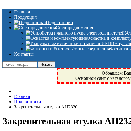
Главная
Продукция
Подшипники
Спецпредложения
Ус
Оснастка и комплек
Импульсн
Фитинги и
Контакты
Обращаем Ваше
Основной сайт с каталогом
Фрязино, Антал+, плюс, Свердловский, Загорянский, Юбилейн
Главная
техника, сварочные аппараты, NIS, NSK, JED, KPT, NXZ, Г
Подшипники
NTN, SKF, купить, заказать
Закрепительная втулка AH2320
Закрепительная втулка AH23