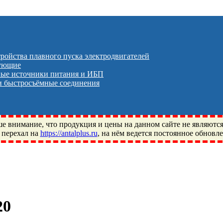
тройства плавного пуска электродвигателей
тующие
ые источники питания и ИБП
 быстросъёмные соединения
 внимание, что продукция и цены на данном сайте не являютс
 перехал на
https://antalplus.ru
, на нём ведется постоянное обновл
ый, Щелково, Москва, Пушкино, Королёв, Балашиха, Фряново, 
ПЗ, Neutral, WHX, ZWZ, CRAFT, СПЗ-4, NECTECH, KG, LQY, DP
20