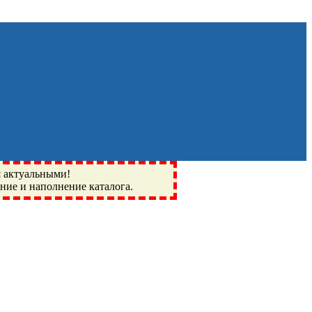
я актуальными!
ение и наполнение каталога.
Монино, Ивантеевка, подшипники, пневматика, метизы,
I, BSN, SPZ, РФ, BMZ, ХАРП, CX, РОЛТОМ, APZ, FBJ, KYK,