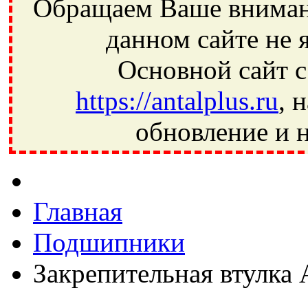
Обращаем Ваше внимани
данном сайте не 
Основной сайт с
https://antalplus.ru
, 
обновление и н
Фрязино, Антал+, плюс, Свердловский, Загорянский, Юбилей
Ивантеевка, подшипники, пневматика, метизы, техника, сваро
CRAFT, СПЗ-4, NECTECH, KG, LQY, DPI, BSN, SPZ, РФ, BMZ,
Главная
Подшипники
Закрепительная втулка