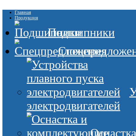
Главная
Продукция
Подшипники
Спецпредложе
У
электродвигателей
Оснастк