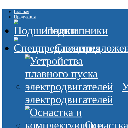
Главная
Продукция
Подшипники
Спецпредложе
У
электродвигателей
Оснастк