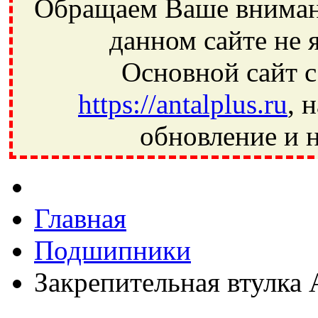
Обращаем Ваше внимани
данном сайте не 
Основной сайт с
https://antalplus.ru
, 
обновление и н
Фрязино, Антал+, плюс, Свердловский, Загорянский, Юбилей
Ивантеевка, подшипники, пневматика, метизы, техника, сваро
CRAFT, СПЗ-4, NECTECH, KG, LQY, DPI, BSN, SPZ, РФ, BMZ,
Главная
Подшипники
Закрепительная втулка