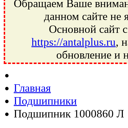
Обращаем Ваше внимани
данном сайте не 
Основной сайт с
https://antalplus.ru
, 
обновление и н
Фрязино, Антал+, плюс, Свердловский, Загорянский, Юбилей
Ивантеевка, подшипники, пневматика, метизы, техника, сваро
CRAFT, СПЗ-4, NECTECH, KG, LQY, DPI, BSN, SPZ, РФ, BMZ,
Главная
Подшипники
Подшипник 1000860 Л