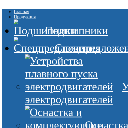
Главная
Продукция
Подшипники
Спецпредложе
У
электродвигателей
Оснастк