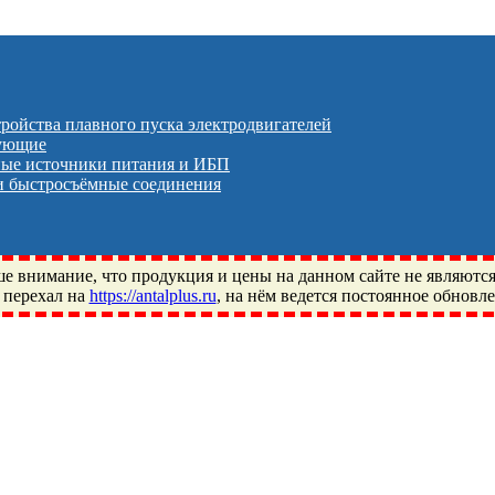
тройства плавного пуска электродвигателей
тующие
ые источники питания и ИБП
 быстросъёмные соединения
 внимание, что продукция и цены на данном сайте не являютс
 перехал на
https://antalplus.ru
, на нём ведется постоянное обновл
ый, Щелково, Москва, Пушкино, Королёв, Балашиха, Фряново, 
ПЗ, Neutral, WHX, ZWZ, CRAFT, СПЗ-4, NECTECH, KG, LQY, DP