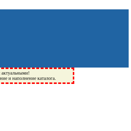
я актуальными!
ение и наполнение каталога.
Монино, Ивантеевка, подшипники, пневматика, метизы,
I, BSN, SPZ, РФ, BMZ, ХАРП, CX, РОЛТОМ, APZ, FBJ, KYK,