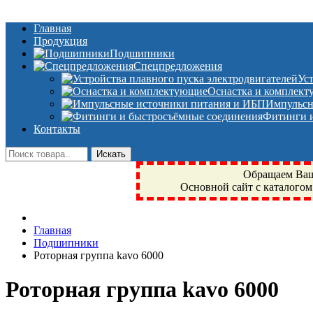
Главная
Продукция
Подшипники
Спецпредложения
Ус
Оснастка и комплек
Импульсн
Фитинги и
Контакты
Обращаем Ваше
Основной сайт с каталогом
Фрязино, Антал+, плюс, Свердловский, Загорянский, Юбилейн
Главная
техника, сварочные аппараты, NIS, NSK, JED, KPT, NXZ, Г
Подшипники
NTN, SKF, купить, заказать
Роторная группа kavo 6000
Роторная группа kavo 6000