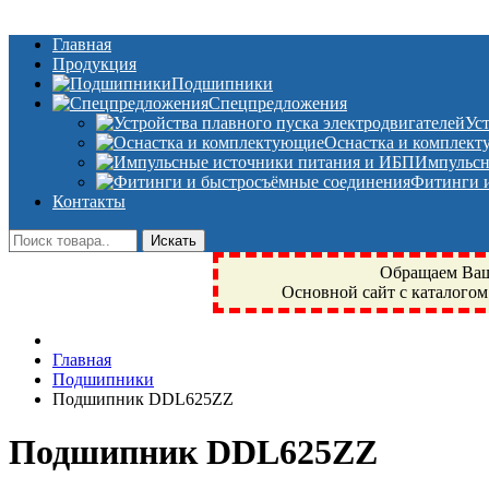
Главная
Продукция
Подшипники
Спецпредложения
Ус
Оснастка и комплек
Импульсн
Фитинги и
Контакты
Обращаем Ваше
Основной сайт с каталогом
Фрязино, Антал+, плюс, Свердловский, Загорянский, Юбилейн
Главная
техника, сварочные аппараты, NIS, NSK, JED, KPT, NXZ, Г
Подшипники
NTN, SKF, купить, заказать
Подшипник DDL625ZZ
Подшипник DDL625ZZ