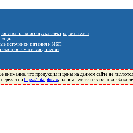
тройства плавного пуска электродвигателей
тующие
ые источники питания и ИБП
 быстросъёмные соединения
 внимание, что продукция и цены на данном сайте не являютс
 перехал на
https://antalplus.ru
, на нём ведется постоянное обновл
ый, Щелково, Москва, Пушкино, Королёв, Балашиха, Фряново, 
ПЗ, Neutral, WHX, ZWZ, CRAFT, СПЗ-4, NECTECH, KG, LQY, DP