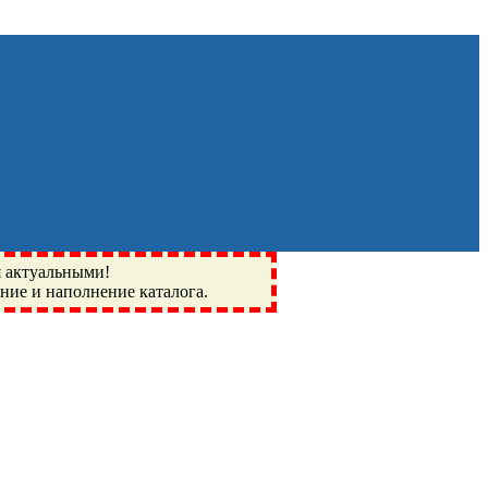
я актуальными!
ение и наполнение каталога.
Монино, Ивантеевка, подшипники, пневматика, метизы,
I, BSN, SPZ, РФ, BMZ, ХАРП, CX, РОЛТОМ, APZ, FBJ, KYK,