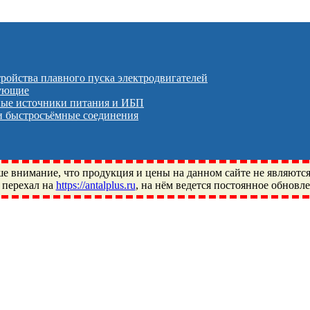
тройства плавного пуска электродвигателей
тующие
ые источники питания и ИБП
 быстросъёмные соединения
 внимание, что продукция и цены на данном сайте не являютс
 перехал на
https://antalplus.ru
, на нём ведется постоянное обновл
ый, Щелково, Москва, Пушкино, Королёв, Балашиха, Фряново, 
ПЗ, Neutral, WHX, ZWZ, CRAFT, СПЗ-4, NECTECH, KG, LQY, DP