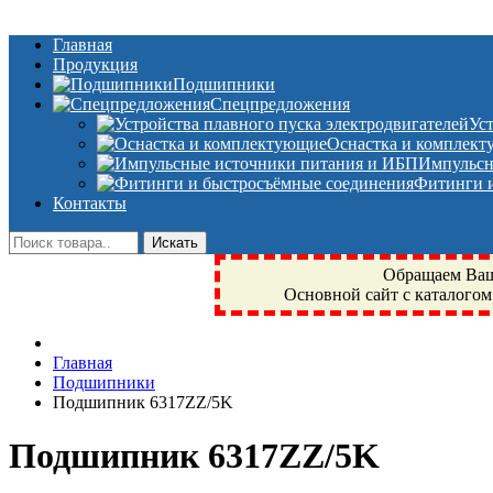
Главная
Продукция
Подшипники
Спецпредложения
Ус
Оснастка и комплек
Импульсн
Фитинги и
Контакты
Обращаем Ваше
Основной сайт с каталогом
Фрязино, Антал+, плюс, Свердловский, Загорянский, Юбилейн
Главная
техника, сварочные аппараты, NIS, NSK, JED, KPT, NXZ, Г
Подшипники
NTN, SKF, купить, заказать
Подшипник 6317ZZ/5K
Подшипник 6317ZZ/5K