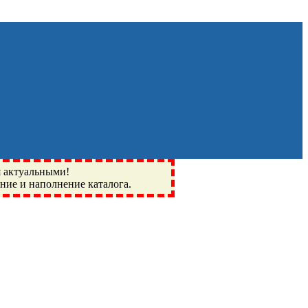
я актуальными!
ение и наполнение каталога.
Монино, Ивантеевка, подшипники, пневматика, метизы,
I, BSN, SPZ, РФ, BMZ, ХАРП, CX, РОЛТОМ, APZ, FBJ, KYK,