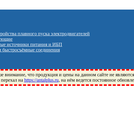
тройства плавного пуска электродвигателей
тующие
ые источники питания и ИБП
 быстросъёмные соединения
 внимание, что продукция и цены на данном сайте не являютс
 перехал на
https://antalplus.ru
, на нём ведется постоянное обновл
ый, Щелково, Москва, Пушкино, Королёв, Балашиха, Фряново, 
ПЗ, Neutral, WHX, ZWZ, CRAFT, СПЗ-4, NECTECH, KG, LQY, DP