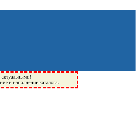
я актуальными!
ение и наполнение каталога.
Монино, Ивантеевка, подшипники, пневматика, метизы,
I, BSN, SPZ, РФ, BMZ, ХАРП, CX, РОЛТОМ, APZ, FBJ, KYK,