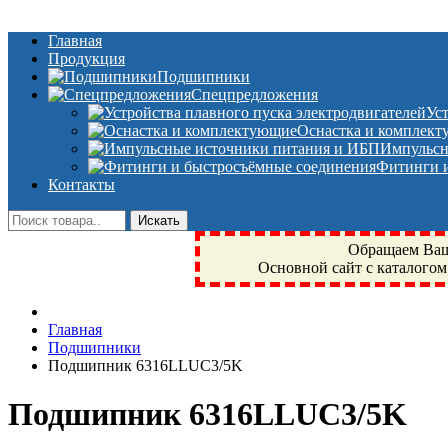
Главная
Продукция
Подшипники
Спецпредложения
Ус
Оснастка и комплек
Импульсн
Фитинги и
Контакты
Обращаем Ваше
Основной сайт с каталогом
Фрязино, Антал+, плюс, Свердловский, Загорянский, Юбилейн
Главная
техника, сварочные аппараты, NIS, NSK, JED, KPT, NXZ, Г
Подшипники
NTN, SKF, купить, заказать
Подшипник 6316LLUC3/5K
Подшипник 6316LLUC3/5K