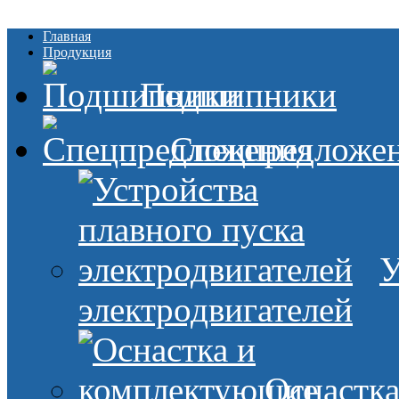
Главная
Продукция
Подшипники
Спецпредложе
У
электродвигателей
Оснастк