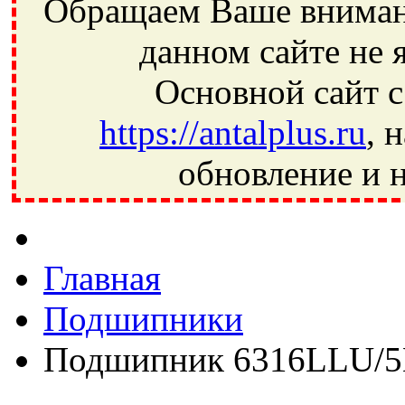
Обращаем Ваше внимани
данном сайте не 
Основной сайт с
https://antalplus.ru
, 
обновление и н
Фрязино, Антал+, плюс, Свердловский, Загорянский, Юбилей
Ивантеевка, подшипники, пневматика, метизы, техника, сваро
CRAFT, СПЗ-4, NECTECH, KG, LQY, DPI, BSN, SPZ, РФ, BMZ,
Главная
Подшипники
Подшипник 6316LLU/