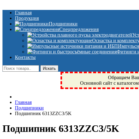
Главная
Продукция
Подшипники
Спецпредложения
Ус
Оснастка и комплек
Импульсн
Фитинги и
Контакты
Обращаем Ваше
Основной сайт с каталогом
Фрязино, Антал+, плюс, Свердловский, Загорянский, Юбилейн
Главная
техника, сварочные аппараты, NIS, NSK, JED, KPT, NXZ, Г
Подшипники
NTN, SKF, купить, заказать
Подшипник 6313ZZC3/5K
Подшипник 6313ZZC3/5K