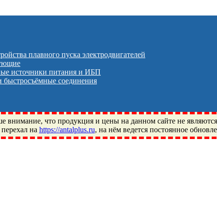
тройства плавного пуска электродвигателей
тующие
ые источники питания и ИБП
 быстросъёмные соединения
 внимание, что продукция и цены на данном сайте не являютс
 перехал на
https://antalplus.ru
, на нём ведется постоянное обновл
ый, Щелково, Москва, Пушкино, Королёв, Балашиха, Фряново, 
ПЗ, Neutral, WHX, ZWZ, CRAFT, СПЗ-4, NECTECH, KG, LQY, DP