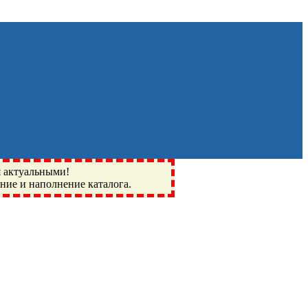
я актуальными!
ение и наполнение каталога.
Монино, Ивантеевка, подшипники, пневматика, метизы,
I, BSN, SPZ, РФ, BMZ, ХАРП, CX, РОЛТОМ, APZ, FBJ, KYK,