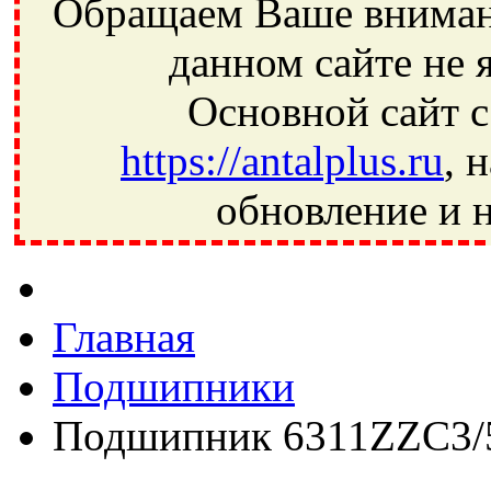
Обращаем Ваше внимани
данном сайте не 
Основной сайт с
https://antalplus.ru
, 
обновление и н
Фрязино, Антал+, плюс, Свердловский, Загорянский, Юбилей
Ивантеевка, подшипники, пневматика, метизы, техника, сваро
CRAFT, СПЗ-4, NECTECH, KG, LQY, DPI, BSN, SPZ, РФ, BMZ,
Главная
Подшипники
Подшипник 6311ZZC3/