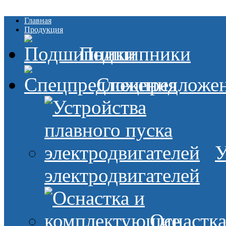
Главная
Продукция
Подшипники
Спецпредложе
У
электродвигателей
Оснастк