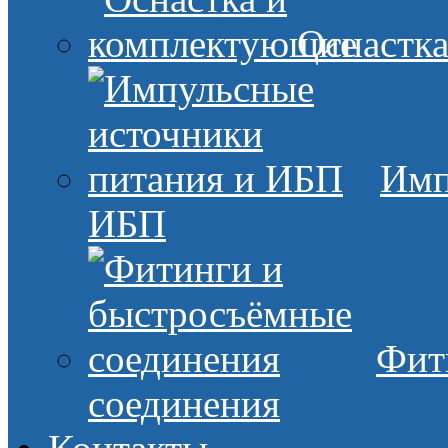
Оснастк
Имп
ИБП
Фит
соединения