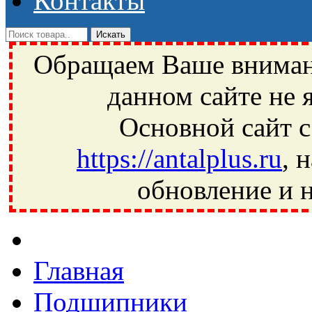
Контакты
Обращаем Ваше внимани
данном сайте не 
Основной сайт с
https://antalplus.ru
, 
обновление и н
Фрязино, Антал+, плюс, Свердловский, Загорянский, Юбилей
Ивантеевка, подшипники, пневматика, метизы, техника, сваро
CRAFT, СПЗ-4, NECTECH, KG, LQY, DPI, BSN, SPZ, РФ, BMZ,
Главная
Подшипники