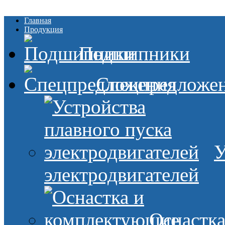
Главная
Продукция
Подшипники
Спецпредложе
У
электродвигателей
Оснастк