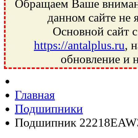
Обращаем Ваше внимани
данном сайте не 
Основной сайт с
https://antalplus.ru
, 
обновление и н
Фрязино, Антал+, плюс, Свердловский, Загорянский, Юбилей
Ивантеевка, подшипники, пневматика, метизы, техника, сваро
CRAFT, СПЗ-4, NECTECH, KG, LQY, DPI, BSN, SPZ, РФ, BMZ,
Главная
Подшипники
Подшипник 22218EAW