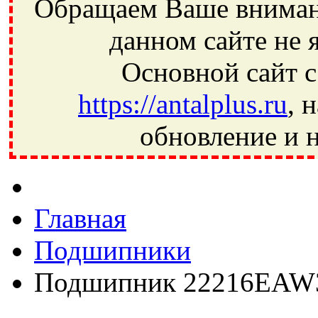
Обращаем Ваше внимани
данном сайте не 
Основной сайт с
https://antalplus.ru
, 
обновление и н
Фрязино, Антал+, плюс, Свердловский, Загорянский, Юбилей
Ивантеевка, подшипники, пневматика, метизы, техника, сваро
CRAFT, СПЗ-4, NECTECH, KG, LQY, DPI, BSN, SPZ, РФ, BMZ,
Главная
Подшипники
Подшипник 22216EAW