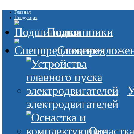
Главная
Продукция
Подшипники
Спецпредложе
У
электродвигателей
Оснастк