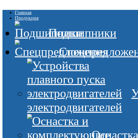
Главная
Продукция
Подшипники
Спецпредложе
У
электродвигателей
Оснастк