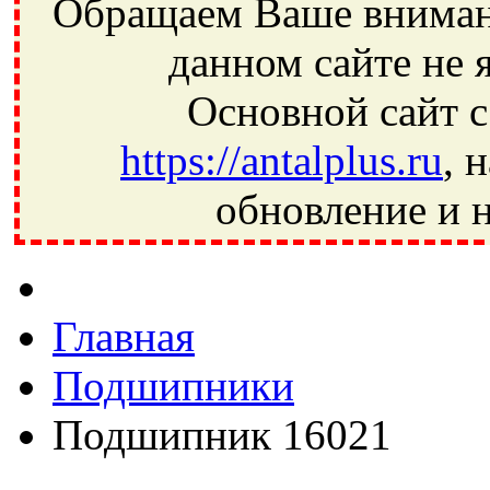
Обращаем Ваше внимани
данном сайте не 
Основной сайт с
https://antalplus.ru
, 
обновление и н
Фрязино, Антал+, плюс, Свердловский, Загорянский, Юбилей
Ивантеевка, подшипники, пневматика, метизы, техника, сваро
CRAFT, СПЗ-4, NECTECH, KG, LQY, DPI, BSN, SPZ, РФ, BMZ,
Главная
Подшипники
Подшипник 16021