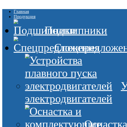
Главная
Продукция
Подшипники
Спецпредложе
У
электродвигателей
Оснастк