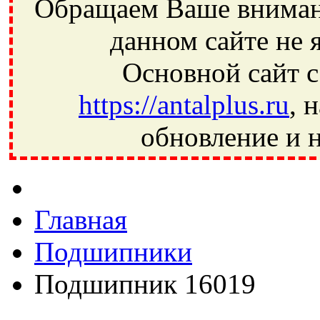
Обращаем Ваше внимани
данном сайте не 
Основной сайт с
https://antalplus.ru
, 
обновление и н
Фрязино, Антал+, плюс, Свердловский, Загорянский, Юбилей
Ивантеевка, подшипники, пневматика, метизы, техника, сваро
CRAFT, СПЗ-4, NECTECH, KG, LQY, DPI, BSN, SPZ, РФ, BMZ,
Главная
Подшипники
Подшипник 16019