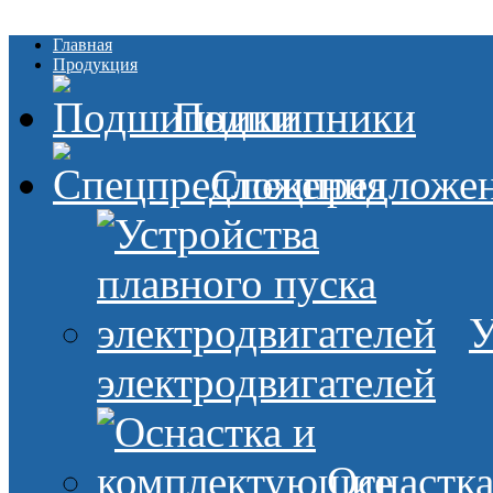
Главная
Продукция
Подшипники
Спецпредложе
У
электродвигателей
Оснастк