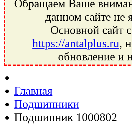
Обращаем Ваше внимани
данном сайте не 
Основной сайт с
https://antalplus.ru
, 
обновление и н
Фрязино, Антал+, плюс, Свердловский, Загорянский, Юбилей
Ивантеевка, подшипники, пневматика, метизы, техника, сваро
CRAFT, СПЗ-4, NECTECH, KG, LQY, DPI, BSN, SPZ, РФ, BMZ,
Главная
Подшипники
Подшипник 1000802