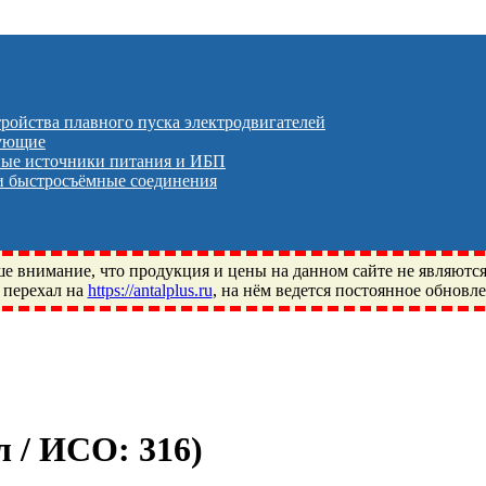
тройства плавного пуска электродвигателей
тующие
ые источники питания и ИБП
 быстросъёмные соединения
 внимание, что продукция и цены на данном сайте не являютс
 перехал на
https://antalplus.ru
, на нём ведется постоянное обновл
ый, Щелково, Москва, Пушкино, Королёв, Балашиха, Фряново, 
ПЗ, Neutral, WHX, ZWZ, CRAFT, СПЗ-4, NECTECH, KG, LQY, DP
ул / ИСО:
316
)