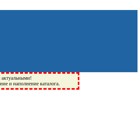
я актуальными!
ение и наполнение каталога.
Монино, Ивантеевка, подшипники, пневматика, метизы,
I, BSN, SPZ, РФ, BMZ, ХАРП, CX, РОЛТОМ, APZ, FBJ, KYK,