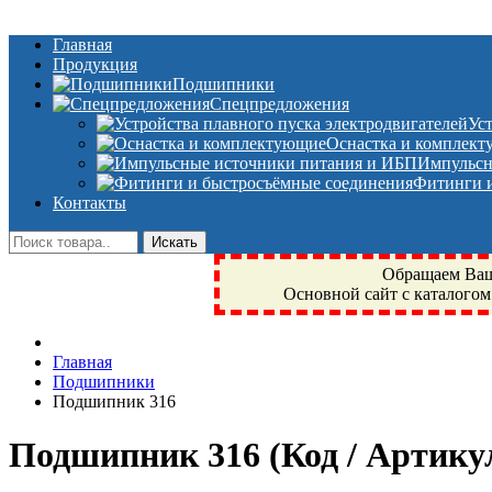
Главная
Продукция
Подшипники
Спецпредложения
Ус
Оснастка и комплек
Импульсн
Фитинги и
Контакты
Обращаем Ваше
Основной сайт с каталогом
Фрязино, Антал+, плюс, Свердловский, Загорянский, Юбилейн
Главная
техника, сварочные аппараты, NIS, NSK, JED, KPT, NXZ, Г
Подшипники
NTN, SKF, купить, заказать
Подшипник 316
Подшипник 316
(Код / Артик